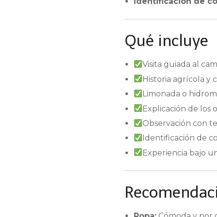
Identificación de c
Qué incluye
Visita guiada al ca
Historia agrícola y
Limonada o hidromi
Explicación de los 
Observación con tel
Identificación de c
Experiencia bajo un
Recomendacio
Ropa:
Cómoda y por ca