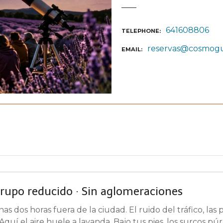
641608806
TELEPHONE
reservas@cosmogu
EMAIL
rupo reducido · Sin aglomeraciones
nas dos horas fuera de la ciudad. El ruido del tráfico, las
quí el aire huele a lavanda. Bajo tus pies, los surcos p