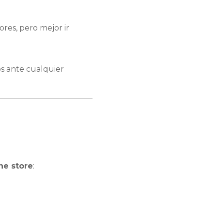
res, pero mejor ir
s ante cualquier
ne store
: