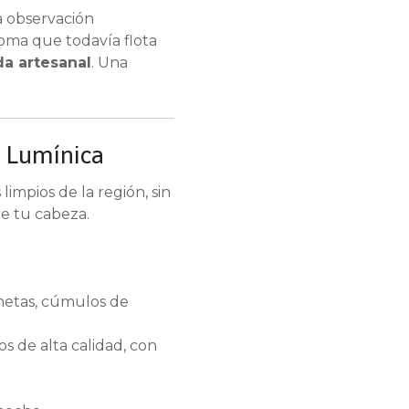
a observación
roma que todavía flota
da artesanal
. Una
n Lumínica
impios de la región, sin
re tu cabeza.
anetas, cúmulos de
os de alta calidad, con