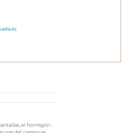
ada.es
 pantallas, el hormigón…
úrpuras del campo se