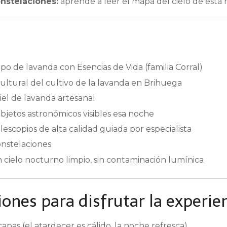
onstelaciones:
aprende a leer el mapa del cielo de esta
mpo de lavanda con Esencias de Vida (familia Corral)
 cultural del cultivo de la lavanda en Brihuega
el de lavanda artesanal
objetos astronómicos visibles esa noche
escopios de alta calidad guiada por especialista
onstelaciones
 cielo nocturno limpio, sin contaminación lumínica
nes para disfrutar la experie
pas (el atardecer es cálido, la noche refresca)