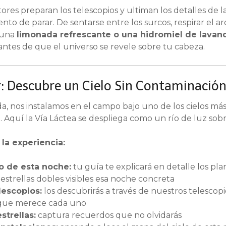
ores preparan los telescopios y ultiman los detalles de l
to de parar. De sentarse entre los surcos, respirar el a
e una
limonada refrescante o una hidromiel de lavan
 antes de que el universo se revele sobre tu cabeza.
r: Descubre un Cielo Sin Contaminació
, nos instalamos en el campo bajo uno de los cielos más l
 Aquí la Vía Láctea se despliega como un río de luz sob
la experiencia:
lo de esta noche:
tu guía te explicará en detalle los pl
 estrellas dobles visibles esa noche concreta
lescopios:
los descubrirás a través de nuestros telescopi
 que merece cada uno
strellas:
captura recuerdos que no olvidarás