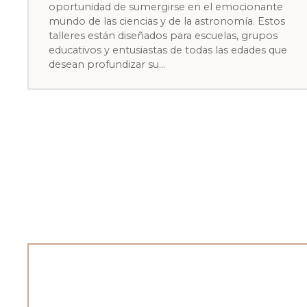
oportunidad de sumergirse en el emocionante
mundo de las ciencias y de la astronomía. Estos
talleres están diseñados para escuelas, grupos
educativos y entusiastas de todas las edades que
desean profundizar su…
N
a
v
e
g
a