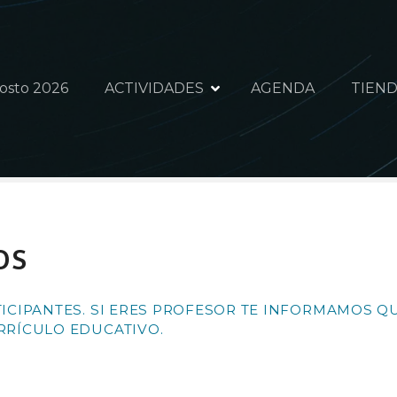
gosto 2026
ACTIVIDADES
AGENDA
TIEND
os
TICIPANTES. SI ERES PROFESOR TE INFORMAMOS
RRÍCULO EDUCATIVO.