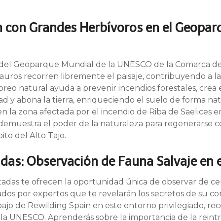
n con Grandes Herbívoros en el Geopar
o del Geoparque Mundial de la UNESCO de la Comarca de M
uros recorren libremente el paisaje, contribuyendo a la 
oreo natural ayuda a prevenir incendios forestales, crea
ad y abona la tierra, enriqueciendo el suelo de forma nat
n la zona afectada por el incendio de Riba de Saelices 
emuestra el poder de la naturaleza para regenerarse c
ito del Alto Tajo.
das: Observación de Fauna Salvaje en e
tadas te ofrecen la oportunidad única de observar de ce
ados por expertos que te revelarán los secretos de su c
rabajo de Rewilding Spain en este entorno privilegiado, r
a UNESCO. Aprenderás sobre la importancia de la reintr