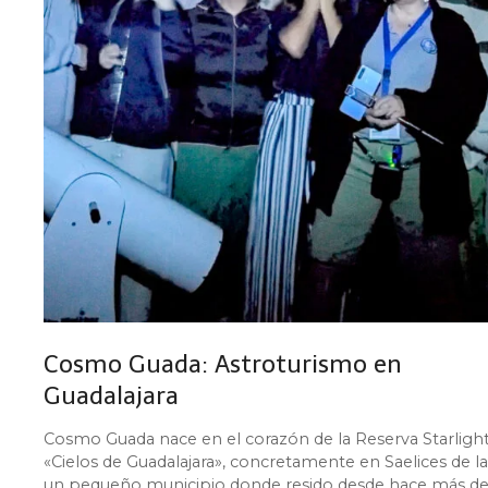
Cosmo Guada: Astroturismo en
Guadalajara
Cosmo Guada nace en el corazón de la Reserva Starligh
«Cielos de Guadalajara», concretamente en Saelices de la 
un pequeño municipio donde resido desde hace más de