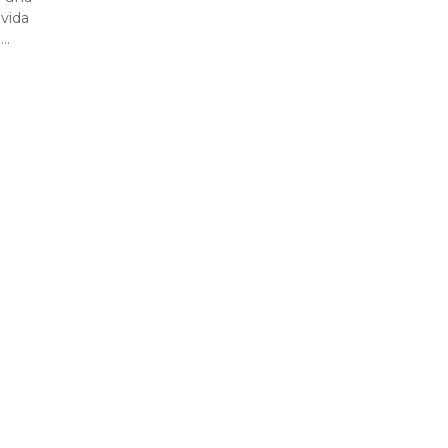
 vida
o…