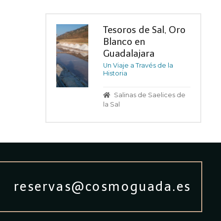
Tesoros de Sal, Oro
Blanco en
Guadalajara
Un Viaje a Través de la
Historia
Salinas de Saelices de
la Sal
reservas@cosmoguada.es