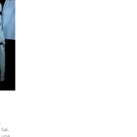
t
Sal,
 una