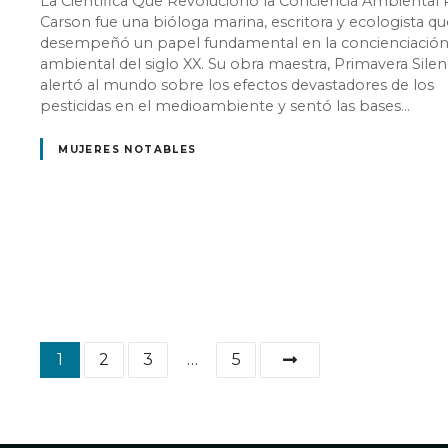
La Científica Que Revolucionó la Conciencia Ambiental 
Carson fue una bióloga marina, escritora y ecologista qu
desempeñó un papel fundamental en la concienciació
ambiental del siglo XX. Su obra maestra, Primavera Silen
alertó al mundo sobre los efectos devastadores de los
pesticidas en el medioambiente y sentó las bases…
MUJERES NOTABLES
N
1
2
3
…
5
a
v