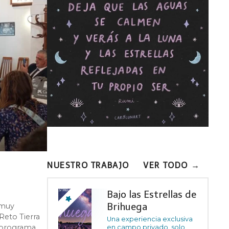
NUESTRO TRABAJO
VER TODO →
Bajo las Estrellas de
Brihuega
 muy
 Reto Tierra
Una experiencia exclusiva
 programa
en campo privado, solo