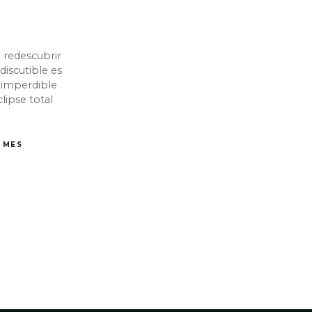
a redescubrir
discutible es
o imperdible
clipse total
L MES