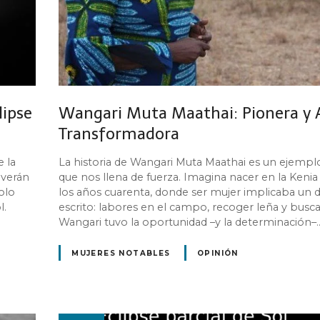
lipse
Wangari Muta Maathai: Pionera y A
Transformadora
e la
La historia de Wangari Muta Maathai es un ejemplo
lverán
que nos llena de fuerza. Imagina nacer en la Kenia
olo
los años cuarenta, donde ser mujer implicaba un d
l.
escrito: labores en el campo, recoger leña y busc
Wangari tuvo la oportunidad –y la determinación–
MUJERES NOTABLES
OPINIÓN