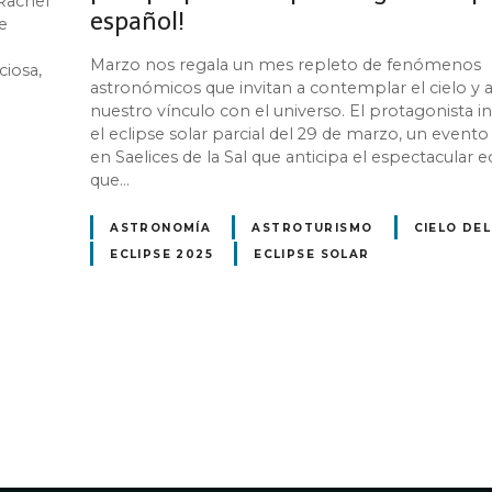
Rachel
español!
e
n
Marzo nos regala un mes repleto de fenómenos
ciosa,
astronómicos que invitan a contemplar el cielo y 
nuestro vínculo con el universo. El protagonista in
el eclipse solar parcial del 29 de marzo, un event
en Saelices de la Sal que anticipa el espectacular e
que…
ASTRONOMÍA
ASTROTURISMO
CIELO DE
ECLIPSE 2025
ECLIPSE SOLAR